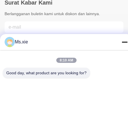
Surat Kabar Kami
Berlangganan buletin kami untuk diskon dan lainnya.
Ms.xie
8:10 AM
Good day, what product are you looking for?
Hubungi Kami
Kebijakan Privasi
|
Sitemap
| Cina Baik Kualitas peralatan
pengujian laboratorium Pemasok. Hak cipta © 2017-2026
SKYLINE INSTRUMENTS CO.,LTD Semua. Semua hak
dilindungi.