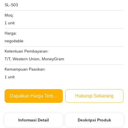
SL-S03
Moq:
1 unit
Harga:
negoitable
Ketentuan Pembayaran:
T/T, Western Union, MoneyGram
Kemampuan Pasokan:
1 unit
Dapatkan Harga Terbaik
Hubungi Sekarang
Informasi Detail
Deskripsi Produk