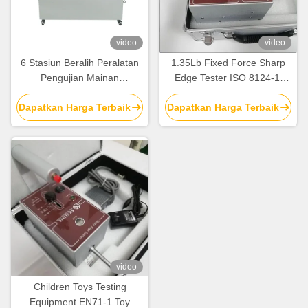
video
video
6 Stasiun Beralih Peralatan
1.35Lb Fixed Force Sharp
Pengujian Mainan
Edge Tester ISO 8124-1,
Ketahanan AC220V / 50Hz
Produk Anak-Anak / Mainan
Dapatkan Harga Terbaik
Dapatkan Harga Terbaik
Peralatan Uji Keselamatan
video
Children Toys Testing
Equipment EN71-1 Toy