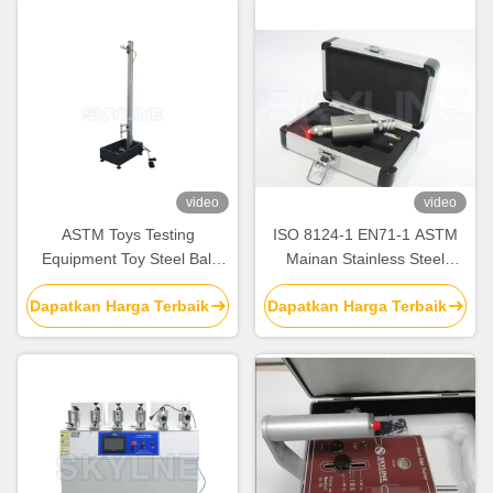
video
video
ASTM Toys Testing
ISO 8124-1 EN71-1 ASTM
Equipment Toy Steel Ball
Mainan Stainless Steel
Dropping Impact Tester For
Sharp Point Tester Untuk
Dapatkan Harga Terbaik
Dapatkan Harga Terbaik
Plastic / Ceramic
Produk Anak-Anak