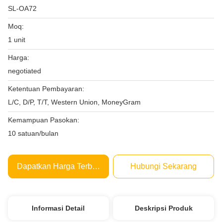
SL-OA72
Moq:
1 unit
Harga:
negotiated
Ketentuan Pembayaran:
L/C, D/P, T/T, Western Union, MoneyGram
Kemampuan Pasokan:
10 satuan/bulan
Dapatkan Harga Terbaik
Hubungi Sekarang
Informasi Detail
Deskripsi Produk