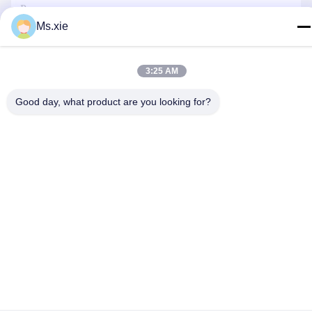
Ms.xie
3:25 AM
Hubungi Kami
Good day, what product are you looking for?
Kebijakan Privasi
|
Sitemap
| Cina Baik Kualitas peralatan
pengujian laboratorium Pemasok. Hak cipta © 2017-2026
SKYLINE INSTRUMENTS CO.,LTD Semua. Semua hak
dilindungi.