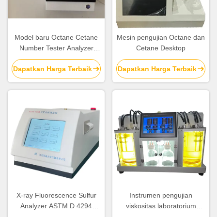
Model baru Octane Cetane
Mesin pengujian Octane dan
Number Tester Analyzer
Cetane Desktop
Astm D613 Peralatan
Dapatkan Harga Terbaik
Dapatkan Harga Terbaik
pengujian analisis minyak
X-ray Fluorescence Sulfur
Instrumen pengujian
Analyzer ASTM D 4294
viskositas laboratorium
Peralatan pengujian minyak
ASTM D445 2