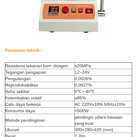
Parameter teknik:
Resistensi tekanan bom oksigen
≥20MPa
Tegangan pengapian
12~24V
Pengulangan
0,0006%
Reproduksibilitas
0,0027%
Suhu sekitar
5℃～40℃
Kelembaban relatif
≤85%
Catu daya bekerja
AC 220V±10% 50Hz±10%
Konsumsi daya
<500W
pendingin udara bawaan
Metode pendinginan
yang kuat
Ukuran
300×290×420 (mm)
Berat
7.2kg