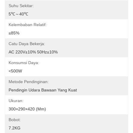
Suhu Sekitar:
5℃～40℃
Kelembaban Relatif:
≤85%
Catu Daya Bekerja:
AC 220V±10% 50Hz±10%
Konsumsi Daya:
<500W
Metode Pendinginan:
Pendingin Udara Bawaan Yang Kuat
Ukuran:
300×290×420 (mm)
Bobot:
7.2KG