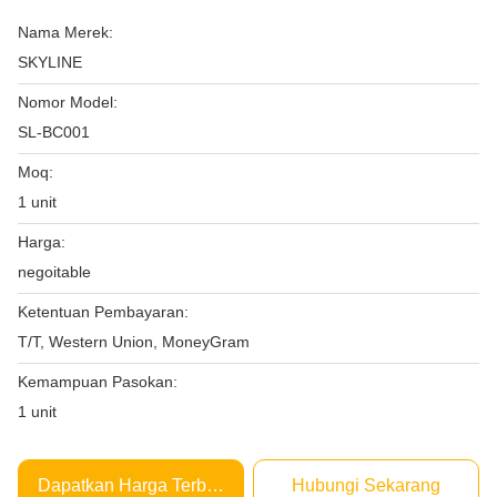
Nama Merek:
SKYLINE
Nomor Model:
SL-BC001
Moq:
1 unit
Harga:
negoitable
Ketentuan Pembayaran:
T/T, Western Union, MoneyGram
Kemampuan Pasokan:
1 unit
Dapatkan Harga Terbaik
Hubungi Sekarang