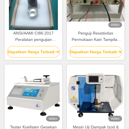
video
ANSI/AAMI CI86:2017
Penguji Resistivitas
Peralatan pengujian
Permukaan Kain Tampilan
laboratorium untuk uji gigitan
Digital EN 1149-1 / EN 1149-
Dapatkan Harga Terbaik
Dapatkan Harga Terbaik
penjepit baja tahan karat
2 AATCC 76
video
video
Tester Koefisien Gesekan
Mesin Uji Dampak Izod &