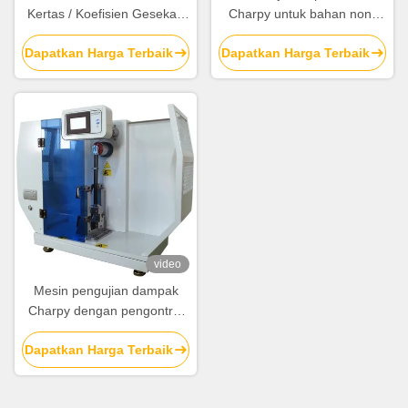
Kertas / Koefisien Gesekan
Charpy untuk bahan non-
Film untuk Mengukur Film
logam
Dapatkan Harga Terbaik
Dapatkan Harga Terbaik
Plastik
video
Mesin pengujian dampak
Charpy dengan pengontrol
cerdas presisi tinggi, batang
Dapatkan Harga Terbaik
pendulum serat karbon, dan
pengkode digital impor