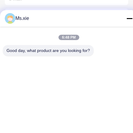
Ms.xie
6:48 PM
Hubungi Kami
Good day, what product are you looking for?
Kebijakan Privasi
|
Sitemap
| Cina Baik Kualitas peralatan
pengujian laboratorium Pemasok. Hak cipta © 2017-2026
SKYLINE INSTRUMENTS CO.,LTD Semua. Semua hak
dilindungi.